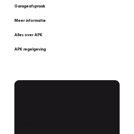
Garageafspraak
Meer informatie
Alles over APK
APK regelgeving
APK Keuring bij
Vakgarage!
Is het weer tijd voor de jaarlijkse APK? Ga
snel naar Vakgarage bij u in de buurt, en ga
zonder zorgen de weg op!