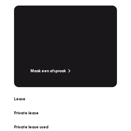
Plan een
Werkplaatsafspraak
Is uw auto toe aan Onderhoud,
Bandenwissel of een Vakantiecheck? Plan
online een afspraak!
Maak een afspraak
Lease
Private lease
Private lease used