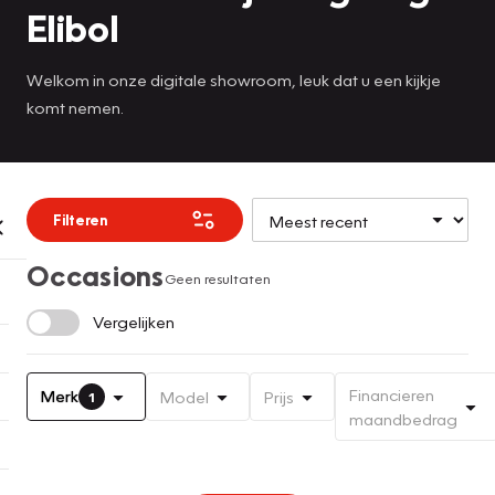
Elibol
Welkom in onze digitale showroom, leuk dat u een kijkje
komt nemen.
Filteren
Occasions
Geen resultaten
Vergelijken
Financieren
Merk
Model
Prijs
1
maandbedrag