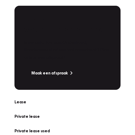
Plan een
Werkplaatsafspraak
Is uw auto toe aan Onderhoud,
Bandenwissel of een Vakantiecheck? Plan
online een afspraak!
Maak een afspraak
Lease
Private lease
Private lease used