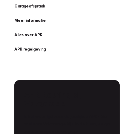
Garageafspraak
Meer informatie
Alles over APK
APK regelgeving
APK Keuring bij
Vakgarage!
Is het weer tijd voor de jaarlijkse APK? Ga
snel naar Vakgarage bij u in de buurt, en ga
zonder zorgen de weg op!