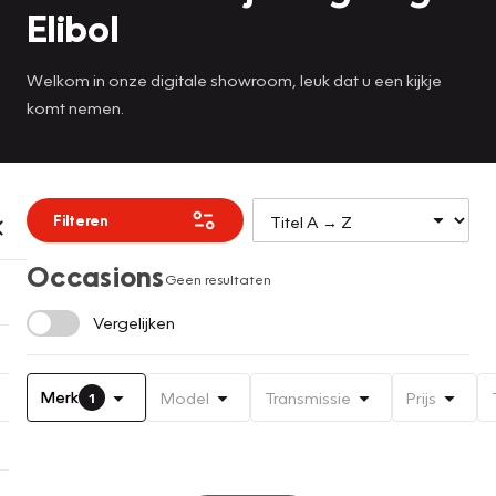
Elibol
Welkom in onze digitale showroom, leuk dat u een kijkje
komt nemen.
Filteren
Occasions
Geen resultaten
Vergelijken
Merk
Model
Transmissie
Prijs
1