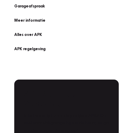
Garageafspraak
Meer informatie
Alles over APK
APK regelgeving
APK Keuring bij
Vakgarage!
Is het weer tijd voor de jaarlijkse APK? Ga
snel naar Vakgarage bij u in de buurt, en ga
zonder zorgen de weg op!