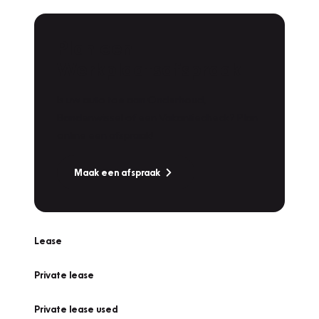
Plan een
Werkplaatsafspraak
Is uw auto toe aan Onderhoud,
Bandenwissel of een Vakantiecheck? Plan
online een afspraak!
Maak een afspraak
Lease
Private lease
Private lease used