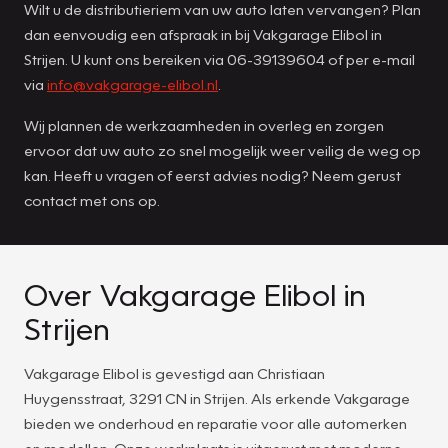
Wilt u de distributieriem van uw auto laten vervangen? Plan
dan eenvoudig een afspraak in bij Vakgarage Elibol in
Strijen. U kunt ons bereiken via 06-39139604 of per e-mail
via
info@vakgarage-elibol.nl
.
Wij plannen de werkzaamheden in overleg en zorgen
ervoor dat uw auto zo snel mogelijk weer veilig de weg op
kan. Heeft u vragen of eerst advies nodig? Neem gerust
contact met ons op.
Over Vakgarage Elibol in
Strijen
Vakgarage Elibol is gevestigd aan Christiaan
Huygensstraat, 3291 CN in Strijen. Als erkende Vakgarage
bieden we onderhoud en reparatie voor alle automerken
en modellen. Onze werkplaats is uitgerust met moderne