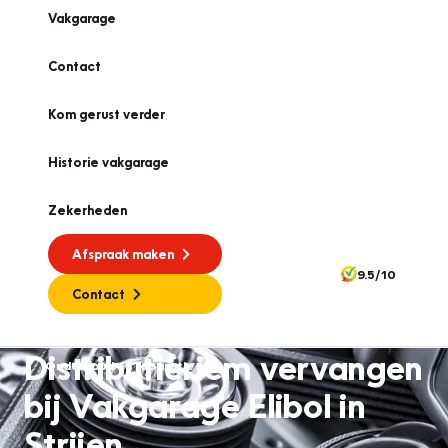
Vakgarage
Contact
Kom gerust verder
Historie vakgarage
Zekerheden
Afspraak maken
9.5/10
Contact
Distributieriem vervangen
Onderhoud en reparatie
bij Vakgarage Elibol in
Strijen