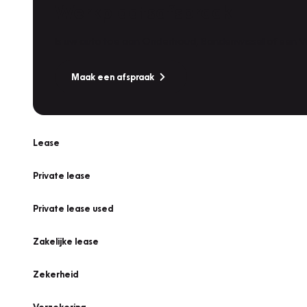
Werkplaatsafspraak
Is uw auto toe aan Onderhoud, Bandenwissel of een Va
Maak een afspraak
Lease
Private lease
Private lease used
Zakelijke lease
Zekerheid