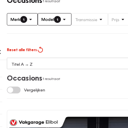
1 resultaat
Merk
Model
Transmissie
Prijs
1
1
Reset alle filters
Occasions
1 resultaat
Vergelijken