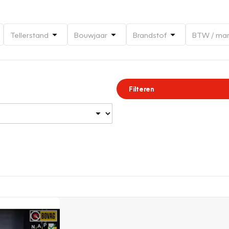
Tellerstand
Bouwjaar
Brandstof
BTW / ma
Filteren