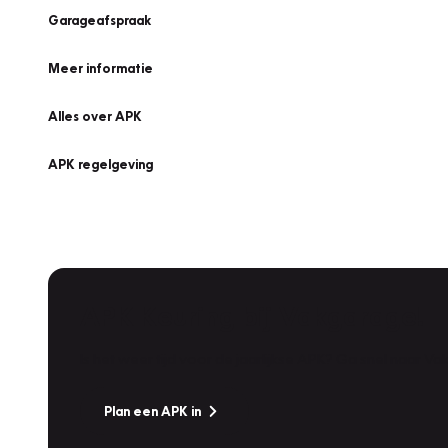
Garageafspraak
Meer informatie
Alles over APK
APK regelgeving
APK Keuring bij Vakgarage!
Is het weer tijd voor de jaarlijkse APK? Ga snel naar V
Plan een APK in