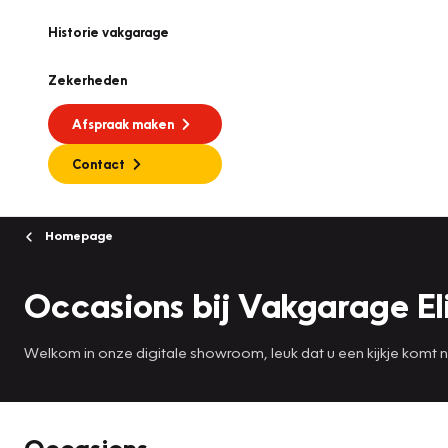
Historie vakgarage
Zekerheden
Afspraak maken
Contact
Homepage
Occasions bij Vakgarage El
Welkom in onze digitale showroom, leuk dat u een kijkje komt
Occasions