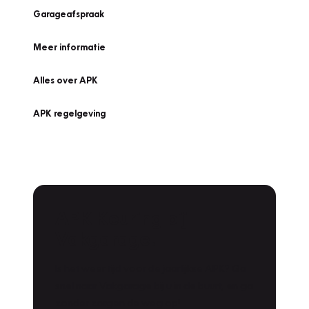
Garageafspraak
Meer informatie
Alles over APK
APK regelgeving
APK Keuring bij
Vakgarage!
Is het weer tijd voor de jaarlijkse APK? Ga
snel naar Vakgarage bij u in de buurt, en ga
zonder zorgen de weg op!