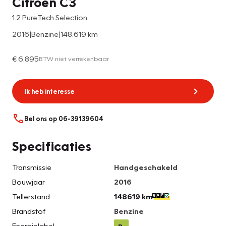
Citroën C3
1.2 PureTech Selection
2016
|
Benzine
|
148.619 km
€ 6.895
BTW niet verrekenbaar
Ik heb interesse
Bel ons op 06-39139604
Specificaties
Transmissie
Handgeschakeld
Bouwjaar
2016
Tellerstand
148619 km
Brandstof
Benzine
Energielabel