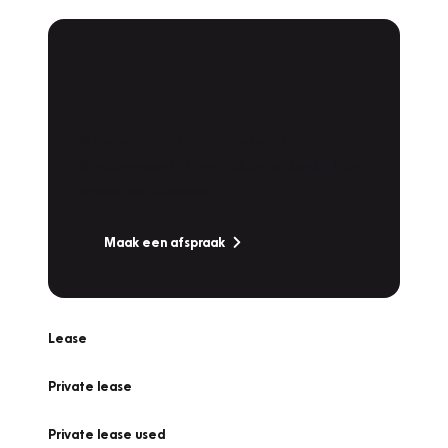
Plan een
Werkplaatsafspraak
Is uw auto toe aan Onderhoud,
Bandenwissel of een Vakantiecheck? Plan
online een afspraak!
Maak een afspraak
Lease
Private lease
Private lease used