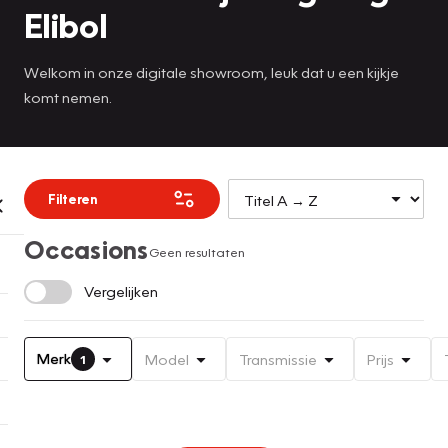
Elibol
Welkom in onze digitale showroom, leuk dat u een kijkje
komt nemen.
Filteren
Occasions
Geen resultaten
Vergelijken
Merk
Model
Transmissie
Prijs
1