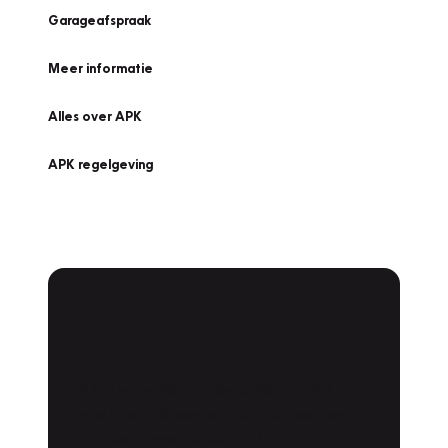
Garageafspraak
Meer informatie
Alles over APK
APK regelgeving
APK Keuring bij
Vakgarage!
Is het weer tijd voor de jaarlijkse APK? Ga
snel naar Vakgarage bij u in de buurt, en ga
zonder zorgen de weg op!