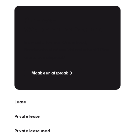
Plan een
Werkplaatsafspraak
Is uw auto toe aan Onderhoud,
Bandenwissel of een Vakantiecheck? Plan
online een afspraak!
Maak een afspraak
Lease
Private lease
Private lease used