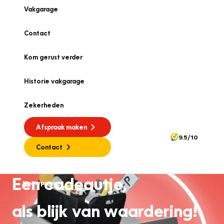
Vakgarage
Contact
Kom gerust verder
Historie vakgarage
Zekerheden
Afspraak maken
9.5/10
Contact
Een cadeautje,
Homepage
als blijk van waardering!