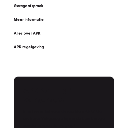
Garageafspraak
Meer informatie
Alles over APK
APK regelgeving
APK Keuring bij
Vakgarage!
Is het weer tijd voor de jaarlijkse APK? Ga
snel naar Vakgarage bij u in de buurt, en ga
zonder zorgen de weg op!