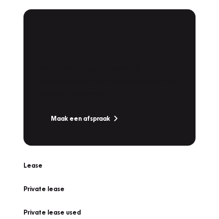
Plan een
Werkplaatsafspraak
Is uw auto toe aan Onderhoud,
Bandenwissel of een Vakantiecheck? Plan
online een afspraak!
Maak een afspraak
Lease
Private lease
Private lease used