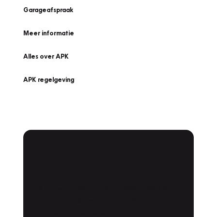
Garageafspraak
Meer informatie
Alles over APK
APK regelgeving
APK Keuring bij
Vakgarage!
Is het weer tijd voor de jaarlijkse APK? Ga
snel naar Vakgarage bij u in de buurt, en ga
zonder zorgen de weg op!