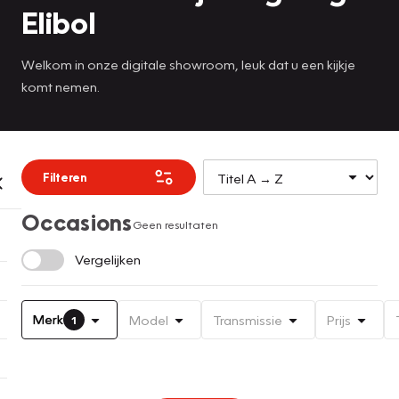
Elibol
Welkom in onze digitale showroom, leuk dat u een kijkje
komt nemen.
Filteren
Occasions
Geen resultaten
Vergelijken
Merk
Model
Transmissie
Prijs
1