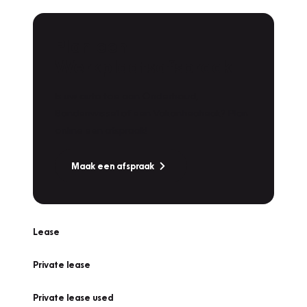
Plan een
Werkplaatsafspraak
Is uw auto toe aan Onderhoud,
Bandenwissel of een Vakantiecheck? Plan
online een afspraak!
Maak een afspraak
Lease
Private lease
Private lease used