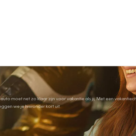
- je auto moet net zo klaar zijn voor vakantie als jij. Met een vaka
eggen we je hieronder kort uit.