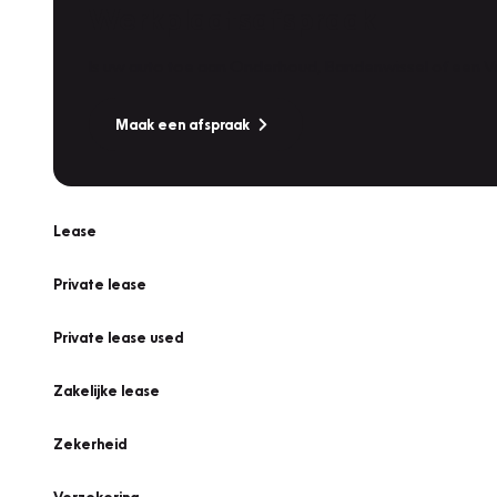
Werkplaatsafspraak
Is uw auto toe aan Onderhoud, Bandenwissel of een Va
Maak een afspraak
Lease
Private lease
Private lease used
Zakelijke lease
Zekerheid