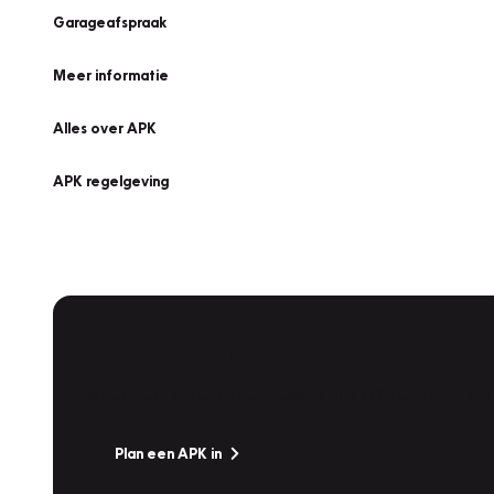
Garageafspraak
Meer informatie
Alles over APK
APK regelgeving
APK Keuring bij Vakgarage!
Is het weer tijd voor de jaarlijkse APK? Ga snel naar V
Plan een APK in