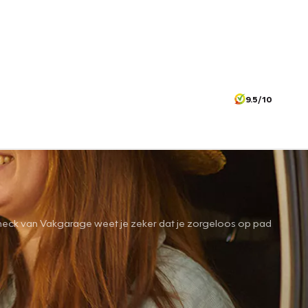
9.5/10
ntiecheck van Vakgarage weet je zeker dat je zorgeloos op pad